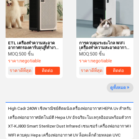
ทัวร์โรงงาน
การควบคุม
ติดต่อเรา
ขอทุน
คุณภาพ
ETL เครื่องทําความสะอาด
การควบคุมระยะไกล WiFi
เครื่องล้างอากาศสําหรับสัตว์เลี้ยง
อากาศกรองคาร์บอนที่ทํางาน
เครื่องทําความสะอาดอากาศ
สําหรับหมาขนสัตว์เลี้ยง
ในบ้าน 195W สําหรับอาการ
MOQ:
500 ชิ้น
MOQ:
500 ชิ้น
อาการภูมิแพ้ เครื่องทําความ
แพ้สัตว์เลี้ยงควัน
เครื่องฟอกอากาศ hepa uv
ราคา:
negotiable
ราคา:
negotiable
สะอาดอากาศที่สมาร์ท
ราคาดีที่สุด
ติดต่อ
ราคาดีที่สุด
ติดต่อ
เครื่องฟอกอากาศในห้อง
เครื่องฟอกอากาศในบ้าน
ดูทั้งหมด
เครื่องฟอกอากาศ Hepa กรอง
High Cadr 240W เชิงพาณิชย์ติดผนังเครื่องฟอกอากาศ HEPA Uv สำหรับห้อง
เครื่องฟอกอากาศอัจฉริยะ
เครื่องฟอกอากาศอัตโนมัติ Hepa UV อัจฉริยะโมเลกุลอิออนพร้อมตัวกรอง 
เครื่องฟอกอากาศในสำนักงาน
XT-KJ800 Smart Sterilizer Dust Infrared เซนเซอร์ เครื่องฟอกอากาศ Humi
WIFI ควบคุม Hepa เครื่องฟอกอากาศ UV ล็อคเด็กด้วยหลอด UVC
เครื่องฟอกอากาศทั้งบ้าน