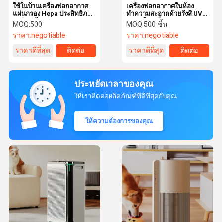
ใช้ในบ้านเครื่องฟอกอากาศ
เครื่องฟอกอากาศในห้อง
แผ่นกรอง Hepa ประสิทธิภาพ
ทำความสะอาดด้วยรังสี UV
สูงกำจัดไวรัส
ขนาดใหญ่ที่ผ่านการรับรอง
MOQ:
500
MOQ:
500 ชิ้น
จาก ETL พร้อมตัวกรอง H13
ราคา:
negotiable
ราคา:
negotiable
Hepa
ราคาดีที่สุด
ติดต่อ
ราคาดีที่สุด
ติดต่อ
ประหยัดเวลาของคุณ
ให้เราติดต่อผลิตภัณฑ์ที่ดีที่สุดกับคุณ
ให้ความต้องการของคุณ