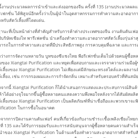
นี้งานประมวลผลการนําเข้าและส่งออกของจีน ครั้งที่ 135 (งานประมวลผลแคน
ริเฟกชั่น ได้พิสูจน์อีกครั้งว่าเป็นผู้นําในอุตสาหกรรมการทําความสะอาด
หรับสัตว์เลี้ยงที่โดดเด่น.
านะที่เป็นหน้าต่างที่สําคัญสําหรับการค้าต่างประเทศของจีน งานคันตันเฟอร์
ปีบริษัทเชียงไท พารีเฟคชั่น นําเครื่องทําความสะอาดอากาศสัตว์เลี้ยงรุ่น
ารถในการทําความสะอาดที่มีประสิทธิภาพสูง การควบคุมที่ฉลาด และการออ
ว่างการจัดงานหลายวัน บูทของซีแชงไทย พีอริเฟกชั่นเต็มไปด้วยคนผู้ซื้
้ยงของ Xiangtai Purification และหยุดเพื่อสอบถามและเจรจาความร่วมมือผู
ว์เลี้ยงของ Xiangtai Purification ไม่เพียงแต่มีลักษณะทรงสไตล์และผลงานที
ว์เลี้ยง, เช่น การกรองผมและการกําจัดกลิ่น เหมาะสําหรับครอบครัวที่ทันสมั
จากนี้ Xiangtai Purification ก็ได้นําเสนอการแสดงและประสบการณ์สินค้าใน
ค้าได้อย่างจุใจมากขึ้นผู้ซื้อหลายคนแสดงความพึงพอใจหลังจากได้สัมผัสผล
ว์เลี้ยงของ Xiangtai Purification เป็นผลิตภัณฑ์ที่น่าเชื่อถือและพวกเขา
ification ในการซื้อในอนาคต
งจากการปิดงานคานตันเฟอร์ คนที่เกี่ยวข้องกับงานชําระเชื้อเพลิงเชียงไทย
้งที่ 135 และได้รับการยอมรับและการสนับสนุนจากผู้ซื้อหลายคนความสําเร็จ
นนําของ Xiangtai Purification ในด้านเครื่องทําความสะอาดอากาศสําหรับสั