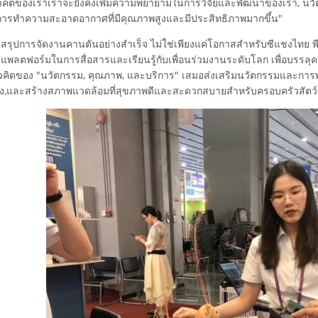
คตของเราเราจะยังคงเพิ่มความพยายามในการวิจัยและพัฒนาของเรา, นวัตก
ารทําความสะอาดอากาศที่มีคุณภาพสูงและมีประสิทธิภาพมากขึ้น"
สรุปการจัดงานคานตันอย่างสําเร็จ ไม่ใช่เพียงแค่โอกาสสําหรับซีแชงไทย 
นแพลตฟอร์มในการสื่อสารและเรียนรู้กับเพื่อนร่วมงานระดับโลก เพื่อบรรลุคว
คิดของ "นวัตกรรม, คุณภาพ, และบริการ" เสมอส่งเสริมนวัตกรรมและการ
้ยง,และสร้างสภาพแวดล้อมที่สุขภาพดีและสะดวกสบายสําหรับครอบครัวสัตว์เล