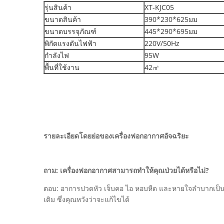
รุ่นสินค้า
XT-KJC05
ขนาดสินค้า
390*230*625มม
ขนาดบรรจุภัณฑ์
445*290*695มม
พิกัดแรงดันไฟฟ้า
220V/50Hz
กำลังไฟ
95W
พื้นที่ใช้งาน
42㎡
รายละเอียดโดยย่อของเครื่องฟอกอากาศอัจฉริยะ
ถาม: เครื่องฟอกอากาศสามารถทำให้คุณป่วยได้หรือไม่?
ตอบ: อาการปวดหัว เจ็บคอ ไอ หอบหืด และหายใจลำบากเป็นอ
เติม ซึ่งคุณหวังว่าจะแก้ไขได้