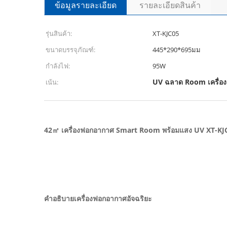
ข้อมูลรายละเอียด
รายละเอียดสินค้า
รุ่นสินค้า:
XT-KJC05
ขนาดบรรจุภัณฑ์:
445*290*695มม
กำลังไฟ:
95W
UV ฉลาด Room เครื่อ
เน้น:
42㎡ เครื่องฟอกอากาศ Smart Room พร้อมแสง UV XT-KJC
คำอธิบายเครื่องฟอกอากาศอัจฉริยะ