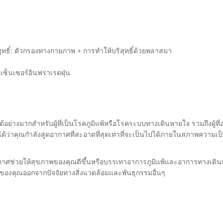
ิสุทธิ์: ตัวกรองทางกายภาพ + การทำให้บริสุทธิ์ด้วยพลาสมา
เซ็นเซอร์อินฟราเรดฝุ่น
อย่างมากสำหรับผู้ที่เป็นโรคภูมิแพ้หรือโรคระบบทางเดินหายใจ รวมถึงผู้ที่อ
ใจได้ว่าคุณกำลังสูดอากาศที่สะอาดที่สุดเท่าที่จะเป็นไปได้ภายในสภาพความเ
กาศช่วยให้สุขภาพของคุณดีขึ้นหรือบรรเทาอาการภูมิแพ้และอาการทางเดินห
ของคุณออกจากปัจจัยทางสิ่งแวดล้อมและพันธุกรรมอื่นๆ