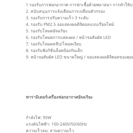
1 รองรับการฟอกอากาศ การฆ่าเชื้อด้วยพลาสมา การทำให้บริส
2. สนับสนุนการแจ้งเตือนการเปลี่ยนตัวกรอง
3. รองรับการปรับความเร็ว 3 ระดับ
4. รองรับ PM2.5 จอแสดงผลดิจิตอลแบบเรียลไทม์
5. รองรับโหมดอัจฉริยะ
6. รองรับโหมดการแสดงผล / หน้าจอสัมผัส LED
7. รองรับโหมดสลีป/โหมดเงียบ
8. รองรับฟังก์ชั่นล็อคป้องกันเด็ก
9. หน้าจอสัมผัส LED ขนาดใหญ่ / จอแสดงผลดิจิตอลของคุณภ
พารามิเตอร์เครื่องฟอกอากาศอัจฉริยะ
กำลังไฟ: 95W
แรงดันไฟฟ้า: 100-240V/50/60Hz
ความเร็วลม: สามความเร็ว