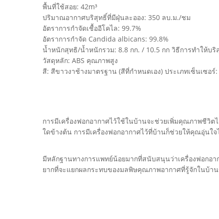
พื้นที่ใช้สอย: 42m³
ปริมาณอากาศบริสุทธิ์ที่มีฝุ่นละออง: 350 ลบ.ม./ชม
อัตราการกำจัดเชื้ออีโคไล: 99.7%
อัตราการกำจัด Candida albicans: 99.8%
น้ำหนักสุทธิ/น้ำหนักรวม: 8.8 กก. / 10.5 กก วิธีการทำให้บร
วัสดุหลัก: ABS คุณภาพสูง
สี: สีขาวงาช้างมาตรฐาน (สีที่กำหนดเอง) ประเภทเซ็นเซอร์: 
การมีเครื่องฟอกอากาศไว้ใช้ในบ้านจะช่วยเพิ่มคุณภาพชีวิตได้
ใดข้างต้น การมีเครื่องฟอกอากาศไว้ที่บ้านก็ช่วยให้คุณอุ่น
มีหลักฐานทางการแพทย์น้อยมากที่สนับสนุนว่าเครื่องฟอกอา
ยากที่จะแยกผลกระทบของมลพิษคุณภาพอากาศที่รู้จักในบ้าน