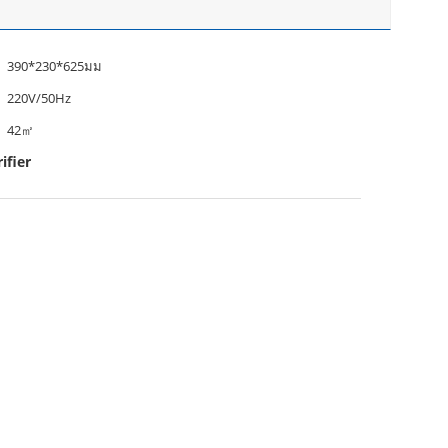
390*230*625มม
220V/50Hz
42㎡
ifier