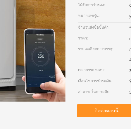
ได้รับการรับรอง:
หมายเลขรุ่น:
จำนวนสั่งซื้อขั้นต่ำ:
5
ราคา:
รายละเอียดการบรรจุ:
เวลาการส่งมอบ:
3
เงื่อนไขการชำระเงิน:
ท
สามารถในการผลิต:
5
ติดต่อตอนนี้