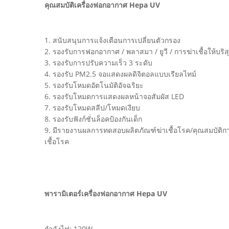
คุณสมบัติเครื่องฟอกอากาศ Hepa UV
1. สนับสนุนการแจ้งเตือนการเปลี่ยนตัวกรอง
2. รองรับการฟอกอากาศ / พลาสมา / ยูวี / การฆ่าเชื้อให้บริส
3. รองรับการปรับความเร็ว 3 ระดับ
4. รองรับ PM2.5 จอแสดงผลดิจิตอลแบบเรียลไทม์
5. รองรับโหมดอัตโนมัติอัจฉริยะ
6. รองรับโหมดการแสดงผลหน้าจอสัมผัส LED
7. รองรับโหมดสลีป/โหมดเงียบ
8. รองรับฟังก์ชั่นล็อคป้องกันเด็ก
9. มีรายงานผลการทดสอบผลิตภัณฑ์ฆ่าเชื้อโรค/คุณสมบัติก
เชื้อโรค
พารามิเตอร์เครื่องฟอกอากาศ Hepa UV
กำลังไฟ: 120W