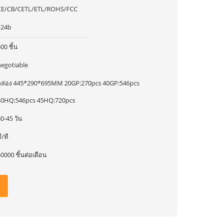
CE/CB/CETL/ETL/ROHS/FCC
y24b
00 ชิ้น
negotiable
กล่อง 445*290*695MM 20GP:270pcs 40GP:546pcs
40HQ:546pcs 45HQ:720pcs
0-45 วัน
ี/ที
0000 ชิ้นต่อเดือน