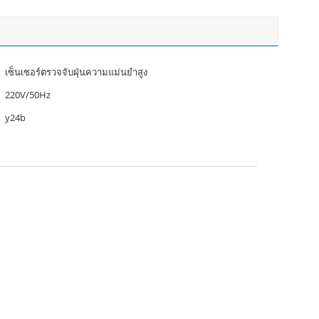
เซ็นเซอร์ตรวจจับฝุ่นความแม่นยำสูง
220V/50Hz
y24b