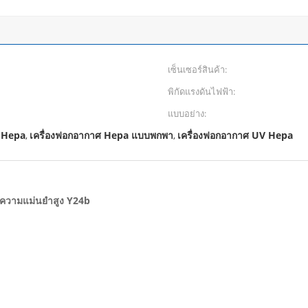
เซ็นเซอร์สินค้า:
พิกัดแรงดันไฟฟ้า:
แบบอย่าง:
ด Hepa
เครื่องฟอกอากาศ Hepa แบบพกพา
เครื่องฟอกอากาศ UV Hepa
,
,
นความแม่นยำสูง Y24b