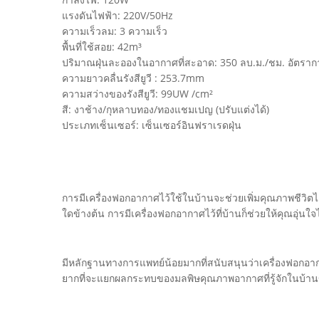
แรงดันไฟฟ้า: 220V/50Hz
ความเร็วลม: 3 ความเร็ว
พื้นที่ใช้สอย: 42m³
ปริมาณฝุ่นละอองในอากาศที่สะอาด: 350 ลบ.ม./ชม. อัตรา
ความยาวคลื่นรังสียูวี : 253.7mm
ความสว่างของรังสียูวี: 99UW /cm²
สี: งาช้าง/กุหลาบทอง/ทองแชมเปญ (ปรับแต่งได้)
ประเภทเซ็นเซอร์: เซ็นเซอร์อินฟราเรดฝุ่น
การมีเครื่องฟอกอากาศไว้ใช้ในบ้านจะช่วยเพิ่มคุณภาพชีวิตได้
ใดข้างต้น การมีเครื่องฟอกอากาศไว้ที่บ้านก็ช่วยให้คุณอุ่น
มีหลักฐานทางการแพทย์น้อยมากที่สนับสนุนว่าเครื่องฟอกอา
ยากที่จะแยกผลกระทบของมลพิษคุณภาพอากาศที่รู้จักในบ้าน