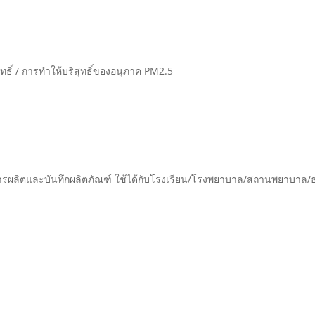
ุทธิ์ / การทำให้บริสุทธิ์ของอนุภาค PM2.5
ารผลิตและบันทึกผลิตภัณฑ์ ใช้ได้กับโรงเรียน/โรงพยาบาล/สถานพยาบาล/ธ