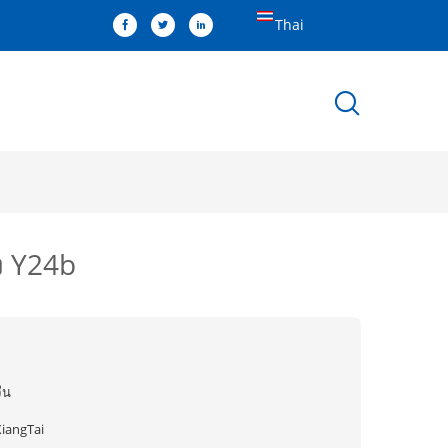
Thai
ง Y24b
ีน
XiangTai